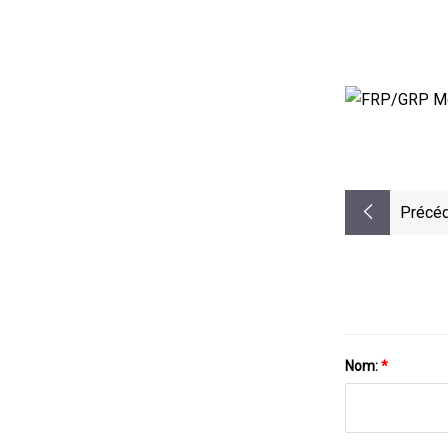
Précéd
Nom:
*