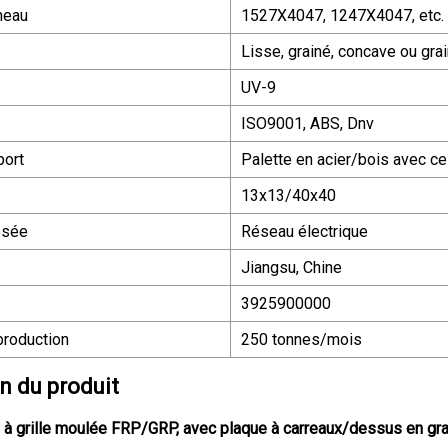
neau
1527X4047, 1247X4047, etc.
Lisse, grainé, concave ou grai
UV-9
ISO9001, ABS, Dnv
port
Palette en acier/bois avec ce
13x13/40x40
osée
Réseau électrique
Jiangsu, Chine
3925900000
production
250 tonnes/mois
n du produit
à grille moulée FRP/GRP, avec plaque à carreaux/dessus en gra