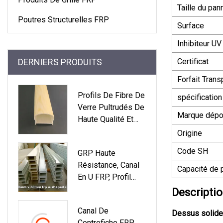
Taille du pan
Poutres Structurelles FRP
Surface
Inhibiteur UV
DERNIERS PRODUITS
Certificat
Forfait Trans
Profils De Fibre De
spécification
Verre Pultrudés De
Marque dép
Haute Qualité Et
Profils De
Origine
Pultrusion FRP
Code SH
GRP Haute
GRP
Résistance, Canal
Capacité de 
En U FRP, Profil
Pultrudé En Forme
Descriptio
De C
Canal De
Dessus solide 
Contrefiche FRP