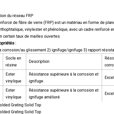
tion du réseau FRP
enforcé de fibre de verre (FRP) est un matériau en forme de pla
orthophtalique, vinylester et phénolique, avec un cadre renforcé 
n certain taux de mailles ouvertes.
opriétés :
la corrosion/au glissement 2) ignifuge/ignifuge 3) rapport résista
Socle en
Résis
Description
résine
corro
Ester
Résistance supérieure à la corrosion et
Excel
vinylique
ignifuge
Ester
Résistance supérieure à la corrosion et
Excel
vinylique
ignifuge amélioré