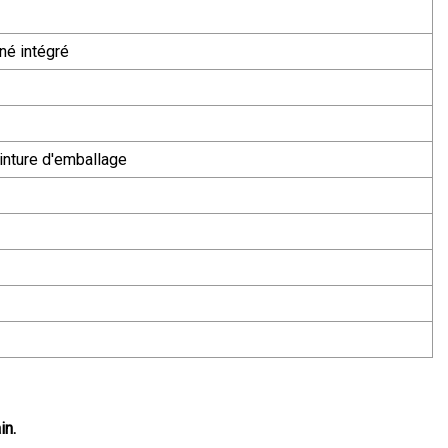
né intégré
inture d'emballage
in.