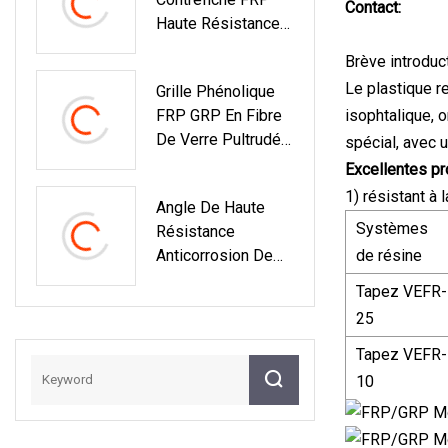
Contact:
Haute Résistance
Résistant Aux UV
Brève introduc
Pultrusion, Canal
Le plastique r
Grille Phénolique
De Contrefiche En
FRP GRP En Fibre
isophtalique, 
Fibre De Verre
De Verre Pultrudée
spécial, avec u
Moulée
Excellentes pr
1) résistant à 
Angle De Haute
Systèmes
Résistance
Anticorrosion De
de résine
Pultruded FRP
Tapez VEFR-
D'épaisseur De
25
3mm
Tapez VEFR-
10