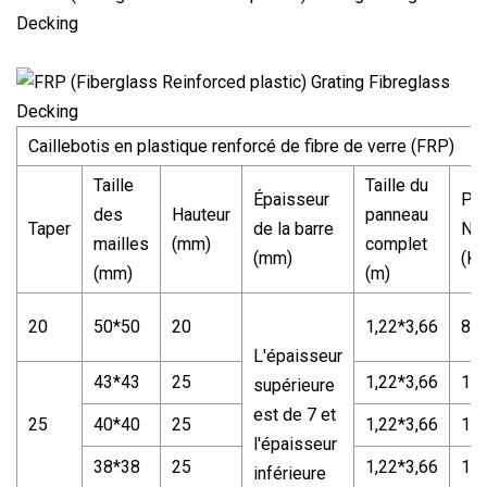
Caillebotis en plastique renforcé de fibre de verre (FRP)
Taille
Taille du
Épaisseur
Po
des
Hauteur
panneau
Taper
de la barre
Ne
mailles
(mm)
complet
(mm)
(Kg
(mm)
(m)
20
50*50
20
1,22*3,66
8
L'épaisseur
43*43
25
1,22*3,66
11
supérieure
est de 7 et
25
40*40
25
1,22*3,66
11
l'épaisseur
38*38
25
1,22*3,66
12
inférieure