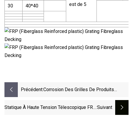
est de 5
30
40*40
Précédent:
Corrosion Des Grilles De Produits
Chimiques
Statique À Haute Tension Télescopique FRP
:suivant
Mettant À La Terre La Décharge 10kv
Portative Rod