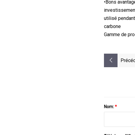
•Bons avantage
investissement 
utilisé pendan
carbone
Gamme de prod
Précéd
Nom:
*