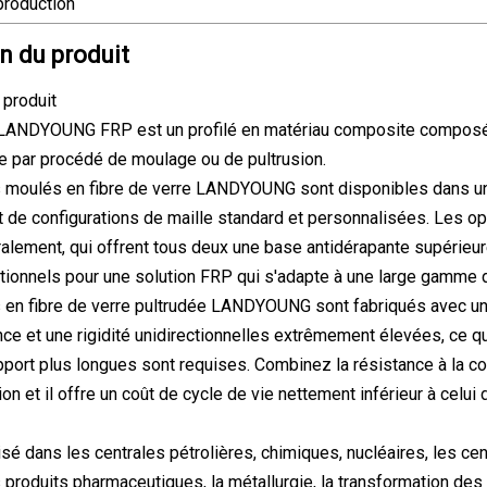
production
n du produit
 produit
 LANDYOUNG FRP est un profilé en matériau composite composé d
ue par procédé de moulage ou de pultrusion.
s moulés en fibre de verre LANDYOUNG sont disponibles dans une 
 de configurations de maille standard et personnalisées. Les op
ralement, qui offrent tous deux une base antidérapante supérieure
itionnels pour une solution FRP qui s'adapte à une large gamme 
s en fibre de verre pultrudée LANDYOUNG sont fabriqués avec un p
ce et une rigidité unidirectionnelles extrêmement élevées, ce qui
ort plus longues sont requises. Combinez la résistance à la corro
tion et il offre un coût de cycle de vie nettement inférieur à celui 
sé dans les centrales pétrolières, chimiques, nucléaires, les centr
es produits pharmaceutiques, la métallurgie, la transformation des a