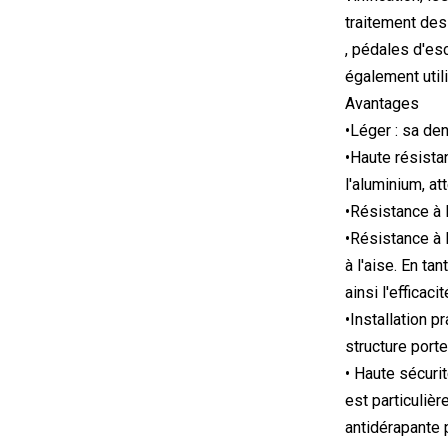
traitement des
, pédales d'es
également util
Avantages
•Léger : sa den
•Haute résista
l'aluminium, att
•Résistance à l
•Résistance à l
à l'aise. En ta
ainsi l'efficac
•Installation p
structure port
• Haute sécurit
est particuliè
antidérapante 