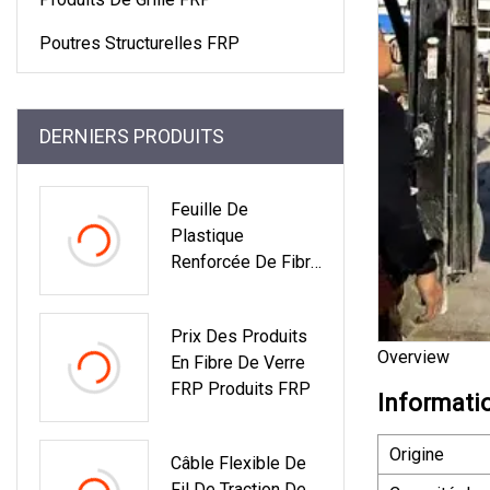
Poutres Structurelles FRP
DERNIERS PRODUITS
Feuille De
Plastique
Renforcée De Fibre
De Verre Feuille De
Toit De Lucarne
Prix ​​des Produits
FRP
Overview
En Fibre De Verre
FRP Produits FRP
Informati
Origine
Câble Flexible De
Fil De Traction De