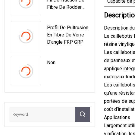
Capacité de 
Fibre De Rodder
De Conduit De FRP
Descriptio
De Fibre De Verre
Profil De Pultrusion
Description du
De 14mm 200m
En Fibre De Verre
Pour La Tige De
Le caillebotis
D'angle FRP GRP
Poussée
résine vinyliq
Les cailleboti
de panneaux et
Non
appliqué intég
matériaux trad
Les cailleboti
qu'une résistan
portées de supp
coût d’installa
Applications
Largement utili
vinification, l