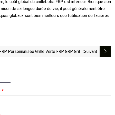
, le coût global du caillebotis FRP est inférieur. Bien que son
 raison de sa longue durée de vie, il peut généralement être
es globaux sont bien meilleurs que l’utilisation de l’acier au
 FRP Personnalisée Grille Verte FRP GRP Grille
:suivant
De Plate-Forme FRP
l:
*