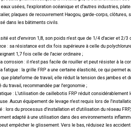
 eaux usées, l'exploration océanique et d'autres industries, pla
calier, plaques de recouvrement Haogou, garde-corps, clôtures, s
isé dans les bâtiments civils.
sité est d'environ 1,8, son poids n'est que de 1/4 d'acier et 2/3 
nce : sa résistance est dix fois supérieure à celle du polychloru
eignant 1,7 fois celle de l'acier ordinaire ;
a corrosion : il n'est pas facile de rouiller et peut résister à la 
a fatigue : la grille FRP a une certaine élasticité, ce qui permet
nt que plateforme de travail, elle réduit la tension des jambes et
ité du travail, recommandée par l'ergonomie ;
ratique : L'utilisation de caillebotis FRP réduit considérablemen
euse. Aucun équipement de levage n'est requis lors de l'installati
é : lors du processus d'installation et d'utilisation du réseau FRP
rement adapté à une utilisation dans des environnements inflamma
peut empêcher le glissement. Vers le bas, réduisez les accident