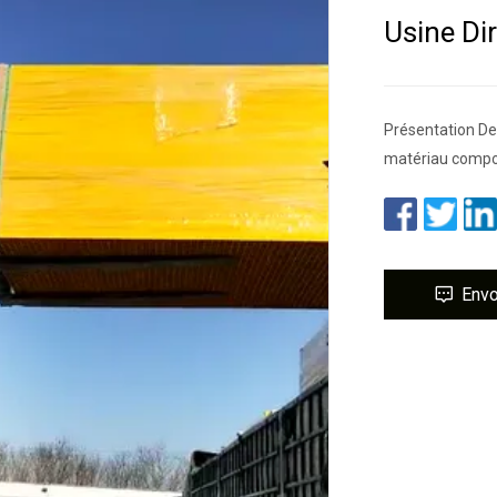
Usine Di
Présentation De
matériau compos
Env