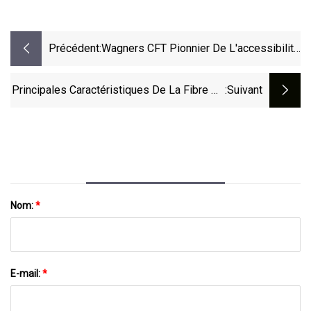
Précédent:
Wagners CFT Pionnier De L'accessibilité
Dans Les Loisirs Marins Avec Le
Lancement De La Jetée De Pêche Du
Principales Caractéristiques De La Fibre De
:suivant
Lac Nasworthy
Verre Et Pourquoi Vous Devriez La Choisir
Nom:
*
E-mail:
*